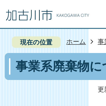
ホーム
事
現在の位置
事業系廃棄物に
更