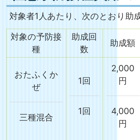
対象者1人あたり、次のとおり助
対象の予防接
助成回
助成額
種
数
2,000
おたふくか
1回
円
ぜ
1回
4,000
三種混合
円