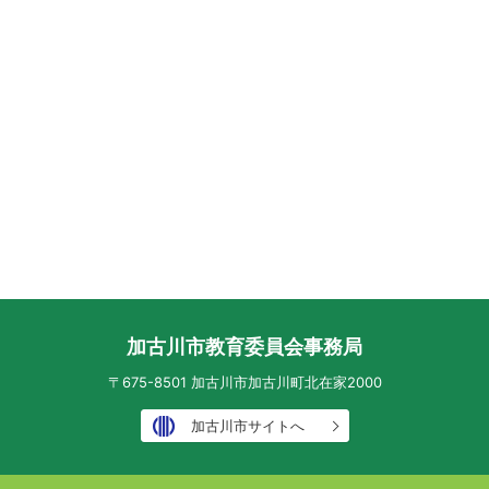
加古川市教育委員会事務局
〒675-8501 加古川市加古川町北在家2000
加古川市サイトへ