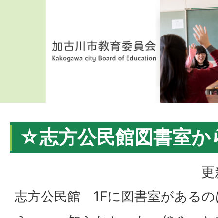
☆志方公民館図書室か
更
志方公民館 1Fに図書室がある