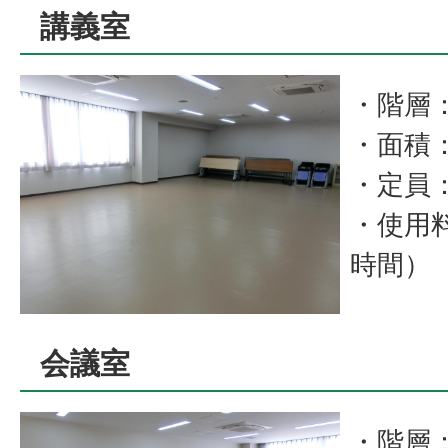
講義室
・階層
・面積
・定員：
・使用料
時間）
会議室
・階層