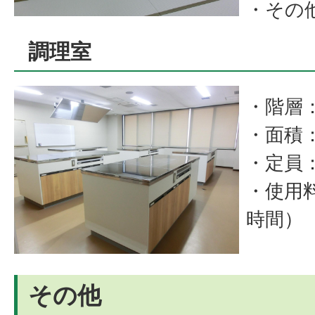
・その
調理室
・階層
・面積
・定員：
・使用料
時間）
その他