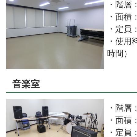
・階層
・面積
・定員：
・使用料
時間）
音楽室
・階層
・面積
・定員：