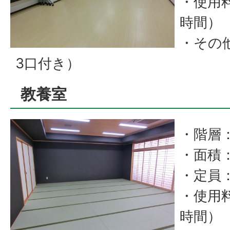
・使用料
時間）
・その
3口付き）
教養室
・階層
・面積
・定員：
・使用料
時間）