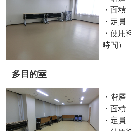
・面積
・定員：
・使用料
時間）
多目的室
・階層
・面積
・定員：