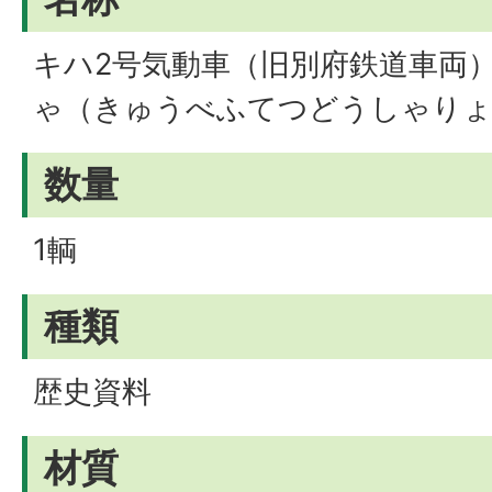
キハ2号気動車（旧別府鉄道車両
ゃ（きゅうべふてつどうしゃりょ
数量
1輌
種類
歴史資料
材質