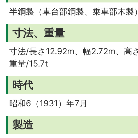
半鋼製（車台部鋼製、乗車部木製
寸法、重量
寸法/長さ12.92m、幅2.72m、高さ
重量/15.7t
時代
昭和6（1931）年7月
製造