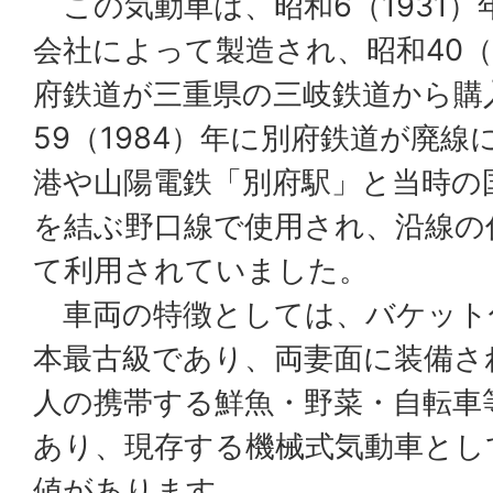
この気動車は、昭和6（1931）
会社によって製造され、昭和40（
府鉄道が三重県の三岐鉄道から購
59（1984）年に別府鉄道が廃
港や山陽電鉄「別府駅」と当時の
を結ぶ野口線で使用され、沿線の
て利用されていました。
車両の特徴としては、バケット
本最古級であり、両妻面に装備さ
人の携帯する鮮魚・野菜・自転車
あり、現存する機械式気動車とし
値があります。