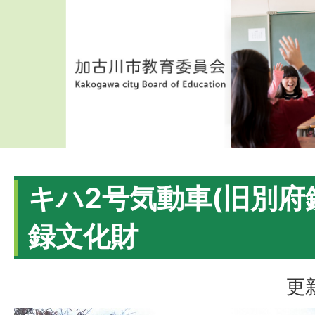
キハ2号気動車(旧別府
録文化財
更