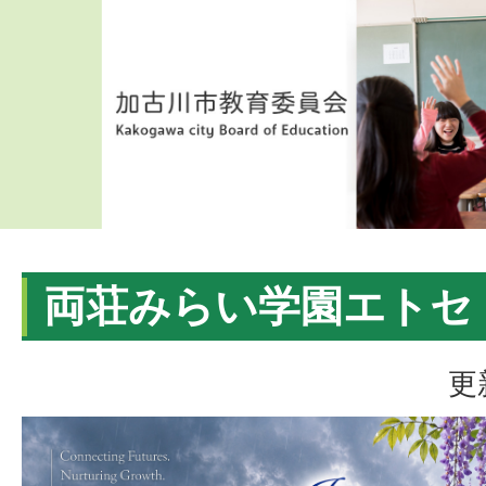
両荘みらい学園エトセトラ
更