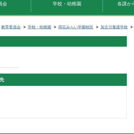
員会
学校・幼稚園
各課か
教育委員会
学校・幼稚園
両荘みらい学園校区
加古川養護学校
先