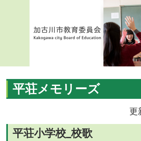
平荘メモリーズ
更
平荘小学校_校歌