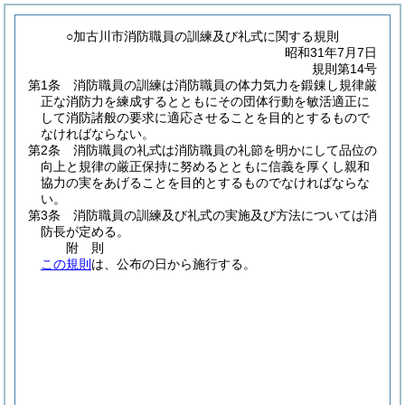
○加古川市消防職員の訓練及び礼式に関する規則
昭和31年7月7日
規則第14号
第1条
消防職員の訓練は消防職員の体力気力を鍛錬し規律厳
正な消防力を練成するとともにその団体行動を敏活適正に
して消防諸般の要求に適応させることを目的とするもので
なければならない。
第2条
消防職員の礼式は消防職員の礼節を明かにして品位の
向上と規律の厳正保持に努めるとともに信義を厚くし親和
協力の実をあげることを目的とするものでなければならな
い。
第3条
消防職員の訓練及び礼式の実施及び方法については消
防長が定める。
附
則
この規則
は、公布の日から施行する。