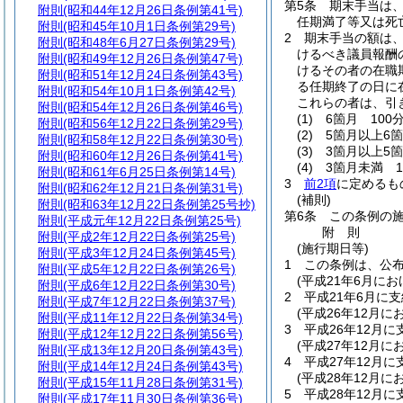
第5条
期末手当は、
附則
(昭和44年12月26日条例第41号)
任期満了等又は死
附則
(昭和45年10月1日条例第29号)
2
期末手当の額は
附則
(昭和48年6月27日条例第29号)
けるべき議員報酬の
附則
(昭和49年12月26日条例第47号)
けるその者の在職
附則
(昭和51年12月24日条例第43号)
る任期終了の日に
附則
(昭和54年10月1日条例第42号)
これらの者は、引
附則
(昭和54年12月26日条例第46号)
(1)
6箇月 100分
附則
(昭和56年12月22日条例第29号)
(2)
5箇月以上6箇
附則
(昭和58年12月22日条例第30号)
(3)
3箇月以上5箇
附則
(昭和60年12月26日条例第41号)
(4)
3箇月未満 1
附則
(昭和61年6月25日条例第14号)
3
前2項
に定めるも
附則
(昭和62年12月21日条例第31号)
(補則)
附則
(昭和63年12月22日条例第25号抄)
第6条
この条例の
附則
(平成元年12月22日条例第25号)
附
則
附則
(平成2年12月22日条例第25号)
(施行期日等)
附則
(平成3年12月24日条例第45号)
1
この条例は、公
附則
(平成5年12月22日条例第26号)
(平成21年6月に
附則
(平成6年12月22日条例第30号)
2
平成21年6月に
附則
(平成7年12月22日条例第37号)
(平成26年12月
附則
(平成11年12月22日条例第34号)
3
平成26年12月
附則
(平成12年12月22日条例第56号)
(平成27年12月
附則
(平成13年12月20日条例第43号)
4
平成27年12月
附則
(平成14年12月24日条例第43号)
(平成28年12月
附則
(平成15年11月28日条例第31号)
5
平成28年12月
附則
(平成17年11月30日条例第36号)