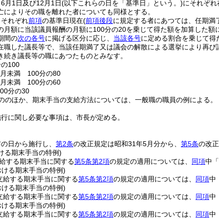
6月1日及び12月1日
(以下これらの日を「基準日」という。)
にそれぞれ
亡によりその職を離れた者についても同様とする。
、それぞれ
前項
の基準日現在
(
前項後段
に規定する者にあつては、任期満
月額に当該議員報酬の月額に100分の20を乗じて得た額を加算した額に
期間の
次の各号
に掲げる区分に応じ、
当該各号
に定める割合を乗じて得
在職した議長等で、当該任期満了又は議会の解散による選挙により再び
き続き議長等の職にあつたものとみなす。
の100
月未満 100分の80
月未満 100分の60
00分の30
ののほか、期末手当の支給方法については、一般職の職員の例による。
施行に関し必要な事項は、市長が定める。
布の日から施行し、
第2条
の改正規定は昭和31年5月分から、
第5条
の改正
おける期末手当の特例)
支給する期末手当に関する
第5条第2項
の規定の適用については、
同項
中「
における期末手当の特例)
に支給する期末手当に関する
第5条第2項
の規定の適用については、
同項
中
における期末手当の特例)
に支給する期末手当に関する
第5条第2項
の規定の適用については、
同項
中
における期末手当の特例)
に支給する期末手当に関する
第5条第2項
の規定の適用については、
同項
中