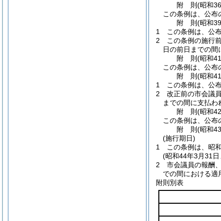
附
則
(昭和3
この条例は、公布の
附
則
(昭和3
1
この条例は、公布
2
この条例の施行前
日の前日までの間
附
則
(昭和4
この条例は、公布
附
則
(昭和4
1
この条例は、公布
2
改正前の市会議
までの間に支払わ
附
則
(昭和4
この条例は、公布
附
則
(昭和4
(施行期日)
1
この条例は、昭和
(昭和44年3月31
2
市会議員の報酬
での間における適
附則別表