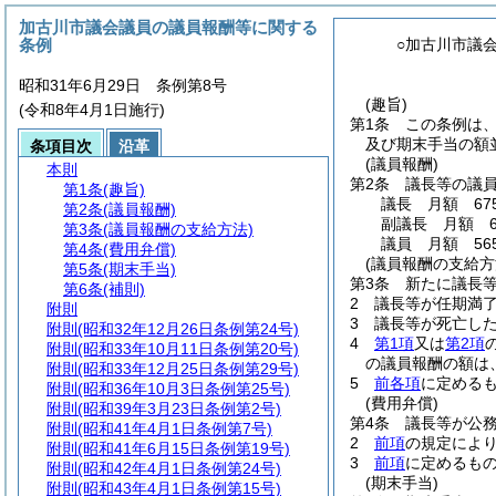
加古川市議会議員の議員報酬等に関する
条例
○加古川市議
昭和31年6月29日 条例第8号
(趣旨)
(令和8年4月1日施行)
第1条
この条例は
及び期末手当の額
条項目次
沿革
(議員報酬)
本則
第2条
議長等の議
第1条
(趣旨)
議長 月額 675
第2条
(議員報酬)
副議長 月額 61
第3条
(議員報酬の支給方法)
議員 月額 565
第4条
(費用弁償)
(議員報酬の支給方
第5条
(期末手当)
第3条
新たに議長
第6条
(補則)
2
議長等が任期満
附則
3
議長等が死亡し
附則
(昭和32年12月26日条例第24号)
4
第1項
又は
第2項
附則
(昭和33年10月11日条例第20号)
の議員報酬の額は
附則
(昭和33年12月25日条例第29号)
5
前各項
に定める
附則
(昭和36年10月3日条例第25号)
(費用弁償)
附則
(昭和39年3月23日条例第2号)
第4条
議長等が公
附則
(昭和41年4月1日条例第7号)
2
前項
の規定によ
附則
(昭和41年6月15日条例第19号)
3
前項
に定めるも
附則
(昭和42年4月1日条例第24号)
(期末手当)
附則
(昭和43年4月1日条例第15号)