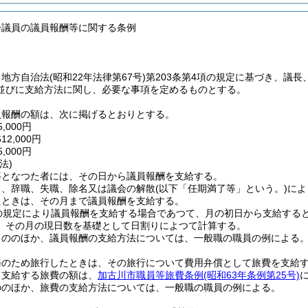
会議員の議員報酬等に関する条例
、地方自治法
(昭和22年法律第67号)
第203条第4項の規定に基づき、議長
並びに支給方法に関し、必要な事項を定めるものとする。
員報酬の額は、次に掲げるとおりとする。
,000円
2,000円
,000円
法)
等となつた者には、その日から議員報酬を支給する。
了、辞職、失職、除名又は議会の解散
(以下「任期満了等」という。)
によ
たときは、その月まで議員報酬を支給する。
の規定により議員報酬を支給する場合であつて、月の初日から支給する
、その月の現日数を基礎として日割りによつて計算する。
もののほか、議員報酬の支給方法については、一般職の職員の例による
務のため旅行したときは、その旅行について費用弁償として旅費を支給
り支給する旅費の額は、
加古川市職員等旅費条例
(昭和63年条例第25号)
ののほか、旅費の支給方法については、一般職の職員の例による。