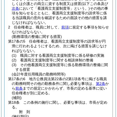
しくは介護との両立に資する制度又は措置
(以下この条及び
次条
において「看護両立支援制度等」という。)
その他の事
項を知らせるとともに、看護両立支援制度等の請求等に係
る当該職員の意向を確認するための面談その他の措置を講
じなければならない。
2
任命権者は、職員に対して、
前項
に規定する事項を知らせ
なければならない。
(勤務環境の整備に関する措置)
第17条の5
任命権者は、看護両立支援制度等の請求等が円
滑に行われるようにするため、次に掲げる措置を講じなけ
ればならない。
(1)
職員に対する看護両立支援制度等に係る研修の実施
(2)
看護両立支援制度等に関する相談体制の整備
(3)
その他看護両立支援制度等に係る勤務環境の整備に関
する措置
(会計年度任用職員の勤務時間等)
第17条の6
地方公務員法第22条の2第1項各号に掲げる職員
の勤務時間その他の勤務条件に関し必要な事項は、
第2条
か
ら
前条
までの規定にかかわらず、市長の定める基準に従い
任命権者が別に定める。
(補則)
第18条
この条例の施行に関し、必要な事項は、市長が定め
る。
附
則
(施行期日)