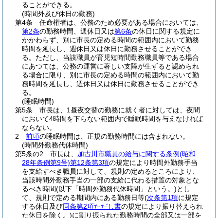
ることができる。
(時間外及び休日の勤務)
第4条
任命権者は、公務のため必要がある場合においては、
第2条
の勤務時間、週休日又は
第6条
の休日に関する規定に
かかわらず、別に市長の定める時間の範囲内において勤務
時間を延長し、週休日又は休日に勤務させることができ
る。
ただし、当該職員が育児短時間勤務職員等である場合
にあつては、公務の運営に著しい支障が生ずると認められ
る場合に限り、別に市長の定める時間の範囲内において勤
務時間を延長し、週休日又は休日に勤務させることができ
る。
(睡眠時間)
第5条
市長は、1昼夜交替の勤務に就く者に対しては、夜間
において4時間を下らない範囲内で睡眠時間を与えなければ
ならない。
2
前項
の睡眠時間は、正規の勤務時間には含まれない。
(時間外勤務代休時間)
第5条の2
市長は、
加古川市職員の給与に関する条例
(昭和
28年条例第9号)
第12条第3項
の規定により時間外勤務手当
を支給すべき職員に対して、規則の定めるところにより、
当該時間外勤務手当の一部の支給に代わる措置の対象とな
るべき時間
(以下「時間外勤務代休時間」という。)
とし
て、規則で定める期間内にある勤務日等
(
次条第1項
に規定
する休日及び
同条第2項ただし書
の規定により振り替えられ
た休日を除く。)
に割り振られた勤務時間の全部又は一部を