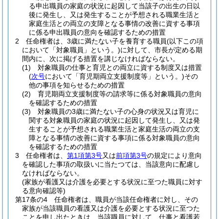
る申出職員の家庭の状況に起因して当該子の出生の日以
後に発生し、又は発生することが予想される職業生活と
家庭生活との両立の支障となる事情の改善に資する事項
に係る申出職員の意向を確認するための措置
2
任命権者は、3歳に満たない子を養育する職員
(以下この項
において「対象職員」という。)
に対して、市長が定める期
間内に、次に掲げる措置を講じなければならない。
(1)
対象職員の仕事と育児との両立に資する制度又は措置
(
次号
において「育児期両立支援制度等」という。)
その
他の事項を知らせるための措置
(2)
育児期両立支援制度等の請求等に係る対象職員の意向
を確認するための措置
(3)
対象職員の3歳に満たない子の心身の状況又は育児に
関する対象職員の家庭の状況に起因して発生し、又は発
生することが予想される職業生活と家庭生活の両立の支
障となる事情の改善に資する事項に係る対象職員の意向
を確認するための措置
3
任命権者は、
第1項第3号
又は
前項第3号
の規定により意向
を確認した事項の取扱いに当たつては、当該意向に配慮し
なければならない。
(家族が看護又は介護を必要とする状況に至つた職員に対す
る意向確認等)
第17条の4
任命権者は、職員が当該任命権者に対し、その
家族が当該職員の看護又は介護を必要とする状況に至つた
ことを申し出たときは、当該職員に対して、仕事と看護若