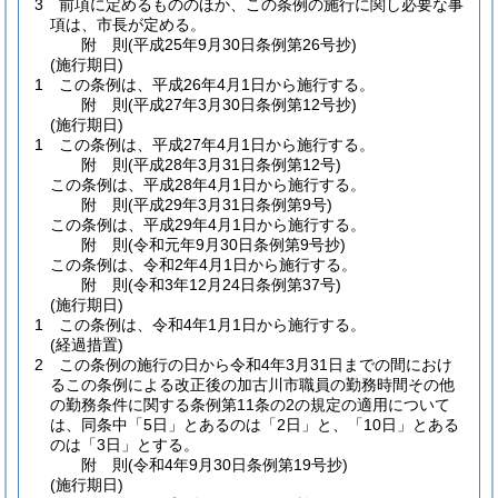
3
前項に定めるもののほか、この条例の施行に関し必要な事
項は、市長が定める。
附
則
(平成25年9月30日
条例第26号抄)
(施行期日)
1
この条例は、平成26年4月1日から施行する。
附
則
(平成27年3月30日
条例第12号抄)
(施行期日)
1
この条例は、平成27年4月1日から施行する。
附
則
(平成28年3月31日
条例第12号)
この条例は、平成28年4月1日から施行する。
附
則
(平成29年3月31日
条例第9号)
この条例は、平成29年4月1日から施行する。
附
則
(令和元年9月30日
条例第9号抄)
この条例は、令和2年4月1日から施行する。
附
則
(令和3年12月24日
条例第37号)
(施行期日)
1
この条例は、令和4年1月1日から施行する。
(経過措置)
2
この条例の施行の日から令和4年3月31日までの間におけ
るこの条例による改正後の加古川市職員の勤務時間その他
の勤務条件に関する条例第11条の2の規定の適用について
は、同条中「5日」とあるのは「2日」と、「10日」とある
のは「3日」とする。
附
則
(令和4年9月30日
条例第19号抄)
(施行期日)