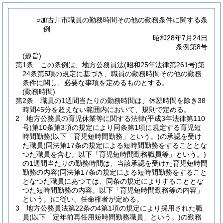
○加古川市職員の勤務時間その他の勤務条件に関する条
例
昭和28年7月24日
条例第8号
(趣旨)
第1条
この条例は、地方公務員法
(昭和25年法律第261号)
第
24条第5項の規定に基づき、職員の勤務時間その他の勤務
条件に関し、必要な事項を定めるものとする。
(勤務時間)
第2条
職員の1週間当たりの勤務時間は、休憩時間を除き38
時間45分を超えない範囲内において、規則で定める。
2
地方公務員の育児休業等に関する法律
(平成3年法律第110
号)
第10条第3項の規定により同条第1項に規定する育児短
時間勤務
(以下「育児短時間勤務」という。)
の承認を受け
た職員
(同法第17条の規定による短時間勤務をすることとな
つた職員を含む。以下「育児短時間勤務職員等」という。)
の1週間当たりの勤務時間は、当該承認を受けた育児短時間
勤務の内容
(同法第17条の規定による短時間勤務をすること
となつた職員にあつては、同条の規定によりすることとな
つた短時間勤務の内容。以下「育児短時間勤務等の内容」
という。)
に従い、任命権者が定める。
3
地方公務員法第22条の4第1項の規定により採用された職
員
(以下「定年前再任用短時間勤務職員」という。)
の勤務