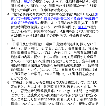
時間は、
第1項
の規定にかかわらず、休憩時間を除き、4週
間を超えない期間につき1週間当たり15時間30分から31時
間までの範囲内で、任命権者が定める。
4
地方公務員の育児休業等に関する法律第18条第1項又は
加
古川市一般職の任期付職員の採用等に関する条例
(平成25年
条例第25号)
第5条
の規定により採用された職員
(以下「任期
付短時間勤務職員」という。)
の勤務時間は、
第1項
の規定
にかかわらず、休憩時間を除き、4週間を超えない期間につ
き1週間当たり31時間までの範囲内で、任命権者が定め
る。
5
日曜日及び土曜日は、週休日
(勤務時間を割り振らない日
をいう。以下同じ。)
とする。
ただし、任命権者は、育児短
時間勤務職員等については、必要に応じ、当該育児短時間
勤務等の内容に従いこれらの日に加えて月曜日から金曜日
までの5日間において週休日を設けるものとし、定年前再任
用短時間勤務職員及び任期付短時間勤務職員
(以下「短時間
勤務職員」という。)
については、日曜日及び土曜日に加え
て月曜日から金曜日までの5日間において週休日を設けるこ
とができる。
6
市長は、月曜日から金曜日までの5日間において、規則の
定めるところにより、勤務時間を割り振るものとする。
た
だし、育児短時間勤務職員等については、1週間ごとの期間
について、当該育児短時間勤務等の内容に従い規則の定め
るところにより勤務時間を割り振るものとし、短時間勤務
職員については、1週間ごとの期間について、規則の定める