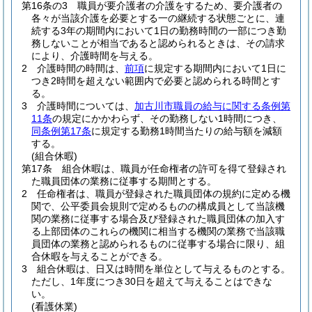
第16条の3
職員が要介護者の介護をするため、要介護者の
各々が当該介護を必要とする一の継続する状態ごとに、連
続する3年の期間内において1日の勤務時間の一部につき勤
務しないことが相当であると認められるときは、その請求
により、介護時間を与える。
2
介護時間の時間は、
前項
に規定する期間内において1日に
つき2時間を超えない範囲内で必要と認められる時間とす
る。
3
介護時間については、
加古川市職員の給与に関する条例第
11条
の規定にかかわらず、その勤務しない1時間につき、
同条例第17条
に規定する勤務1時間当たりの給与額を減額
する。
(組合休暇)
第17条
組合休暇は、職員が任命権者の許可を得て登録され
た職員団体の業務に従事する期間とする。
2
任命権者は、職員が登録された職員団体の規約に定める機
関で、公平委員会規則で定めるものの構成員として当該機
関の業務に従事する場合及び登録された職員団体の加入す
る上部団体のこれらの機関に相当する機関の業務で当該職
員団体の業務と認められるものに従事する場合に限り、組
合休暇を与えることができる。
3
組合休暇は、日又は時間を単位として与えるものとする。
ただし、1年度につき30日を超えて与えることはできな
い。
(看護休業)