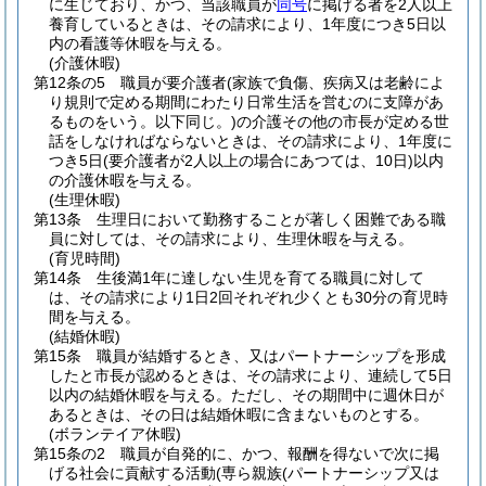
に生じており、かつ、当該職員が
同号
に掲げる者を2人以上
養育しているときは、その請求により、1年度につき5日以
内の看護等休暇を与える。
(介護休暇)
第12条の5
職員が要介護者
(家族で負傷、疾病又は老齢によ
り規則で定める期間にわたり日常生活を営むのに支障があ
るものをいう。以下同じ。)
の介護その他の市長が定める世
話をしなければならないときは、その請求により、1年度に
つき5日
(要介護者が2人以上の場合にあつては、10日)
以内
の介護休暇を与える。
(生理休暇)
第13条
生理日において勤務することが著しく困難である職
員に対しては、その請求により、生理休暇を与える。
(育児時間)
第14条
生後満1年に達しない生児を育てる職員に対して
は、その請求により1日2回それぞれ少くとも30分の育児時
間を与える。
(結婚休暇)
第15条
職員が結婚するとき、又はパートナーシップを形成
したと市長が認めるときは、その請求により、連続して5日
以内の結婚休暇を与える。
ただし、その期間中に週休日が
あるときは、その日は結婚休暇に含まないものとする。
(ボランテイア休暇)
第15条の2
職員が自発的に、かつ、報酬を得ないで次に掲
げる社会に貢献する活動
(専ら親族
(パートナーシップ又は