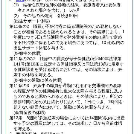
(1)
結核性疾患
(医師の診断の結果、要療養者又は要休養
者とされた場合を含む。)
6か月
(2)
その他の私傷病 引続き90日
(出生サポート休暇)
第11条の2
職員が不妊治療に係る通院等のため勤務しない
ことが相当であると認められるときは、その請求により、1
年度につき5日
(当該通院等が体外受精その他の規則で定め
る不妊治療に係るものである場合にあつては、10日)
以内の
出生サポート休暇を与える。
(妊娠中の休暇)
第11条の2の2
妊娠中の職員が母子保健法
(昭和40年法律第
141号)
第10条に規定する保健指導又は同法第13条に規定す
る健康診査を受ける場合においては、その請求により、妊
娠中の休暇を与える。
(妊娠中の通勤に係る休暇)
第11条の3
妊娠中の職員が通勤に利用する交通機関の混雑
の程度が母体の健康維持に重大な支障を与える程度に及ぶ
ものであると認められるときは、その請求により、所定の
勤務時間の始め又は終わりにおいて、1日につき、1時間を
超えない範囲内において、通勤に係る休暇を与える。
(産前産後の休暇)
第12条
8週間
(多胎妊娠の場合にあつては14週間)
以内に出産
する予定の職員に対しては、その請求した日から産前休暇
を与える。