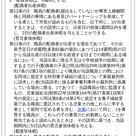
2
産後休暇は、8週間とする。
(配偶者出産休暇)
第12条の2
職員の配偶者
(届出をしていないが事実上婚姻関
係と同様の事情にある者及びパートナーシップを形成して
いる者として市長が認めるものを含む。以下同じ。)
が出産
するときは、その請求により、出産日の前後1週間以内を通
じ、2日の配偶者出産休暇を与えることができる。
(育児参加休暇)
第12条の3
職員の配偶者が出産する場合であつて、その出
産予定日の8週間
(多胎妊娠の場合にあつては14週間)
前の日
から当該出産の日以後1年を経過する日までの期間にある場
合において、当該出産に係る子又は小学校就学の始期に達
するまでの子
(配偶者の子及び民法
(明治29年法律第89号)
第
817条の2第1項の規定により職員が当該職員との間におけ
る同項に規定する特別養子縁組の成立について家庭裁判所
に請求した者
(当該請求に係る家事審判事件が裁判所に係属
している場合に限る。)
であつて、当該職員が現に監護する
もの、児童福祉法
(昭和22年法律第164号)
第27条第1項第3
号の規定により同法第6条の4第2号に規定する養子縁組里
親である職員に委託されている児童その他これらに準ずる
者として規則で定める者を含む。
次条
において同じ。)
を養
育する職員が、これらの子の養育のため勤務しないことが
相当であると認められるときは、その請求に基づき、当該
期間内に5日以内の育児参加休暇を与える。
(看護等休暇)