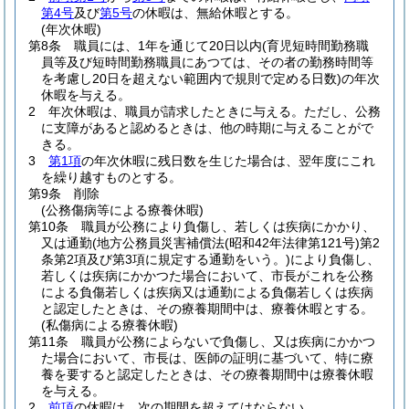
第4号
及び
第5号
の休暇は、無給休暇とする。
(年次休暇)
第8条
職員には、1年を通じて20日以内
(育児短時間勤務職
員等及び短時間勤務職員にあつては、その者の勤務時間等
を考慮し20日を超えない範囲内で規則で定める日数)
の年次
休暇を与える。
2
年次休暇は、職員が請求したときに与える。
ただし、公務
に支障があると認めるときは、他の時期に与えることがで
きる。
3
第1項
の年次休暇に残日数を生じた場合は、翌年度にこれ
を繰り越すものとする。
第9条
削除
(公務傷病等による療養休暇)
第10条
職員が公務により負傷し、若しくは疾病にかかり、
又は通勤
(地方公務員災害補償法
(昭和42年法律第121号)
第2
条第2項及び第3項に規定する通勤をいう。)
により負傷し、
若しくは疾病にかかつた場合において、市長がこれを公務
による負傷若しくは疾病又は通勤による負傷若しくは疾病
と認定したときは、その療養期間中は、療養休暇とする。
(私傷病による療養休暇)
第11条
職員が公務によらないで負傷し、又は疾病にかかつ
た場合において、市長は、医師の証明に基づいて、特に療
養を要すると認定したときは、その療養期間中は療養休暇
を与える。
2
前項
の休暇は、次の期間を超えてはならない。