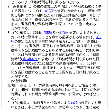
ところにより勤務時間を割り振るものとする。
7
任命権者は、公務の運営上の事情により特別の勤務に従事
する職員については、
前2項
の規定にかかわらず、規則で定
める期間につき1週間当たり1日以上の割合で週休日を設け
る場合に限り、市長の承認を得て、規則の定めるところに
より、週休日及び勤務時間の割振りについて別に定めるこ
とができる。
8
任命権者は、職員に
第5項
及び
前項
の規定による週休日に
おいて特に勤務することを命ずる必要がある場合には、
前2
項
の規定により勤務時間が割り振られた日
(以下「勤務日」
という。)
を週休日に変更して当該勤務日に割り振られた勤
務時間を当該勤務することを命ずる必要がある日に割り振
り、又は当該期間内にある勤務日の勤務時間のうち半日勤
務時間
(
第6項本文
の規定により勤務時間が割り振られた日
の勤務時間の2分の1に相当する勤務時間をいう。以下同
じ。)
を当該勤務日に割り振ることをやめて当該半日勤務時
間を当該勤務することを命ずる必要がある日に割り振るこ
とができる。
(休憩時間)
第3条
市長は、1日の勤務時間が6時間を超える場合におい
ては、45分、8時間を超える場合においては、1時間の休憩
時間をそれぞれ所定の勤務時間の途中に置かなければなら
ない。
2
任命権者は、勤務条件の特殊性により
前項
の規定により難
いときは、市長の承認を得て、休憩時間につき、別に定め