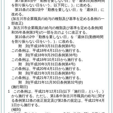
第7条第5項中「勤務を要しない日」を「週休日
(勤務時間
を割り振らない日をいう。以下同じ。)
」に改める。
第15条の2第1項中「勤務を要しない日」を「週休日」に
改める。
(加古川市企業職員の給与の種類及び基準を定める条例の一
部改正)
3
加古川市企業職員の給与の種類及び基準を定める条例
(昭
和35年条例第3号)
の一部を次のように改正する。
第10条の2中「勤務を要しない日」を「週休日
(勤務時間
を割り振らない日をいう。)
」に改める。
附
則
(平成18年3月31日
条例第6号)
この条例は、平成18年4月1日から施行する。
附
則
(平成18年9月29日
条例第38号)
この条例は、平成18年10月1日から施行する。
附
則
(平成20年3月31日
条例第4号)
この条例は、平成20年4月1日から施行する。
附
則
(平成21年3月31日
条例第8号)
この条例は、平成21年7月1日から施行する。
附
則
(平成21年11月30日
条例第32号抄)
(施行期日)
1
この条例は、平成21年12月1日
(以下「施行日」という。)
から施行する。
ただし、第1条中加古川市職員の給与に関す
る条例第12条の改正規定及び第2条の規定は、平成22年4月
1日から施行する。
(補則)