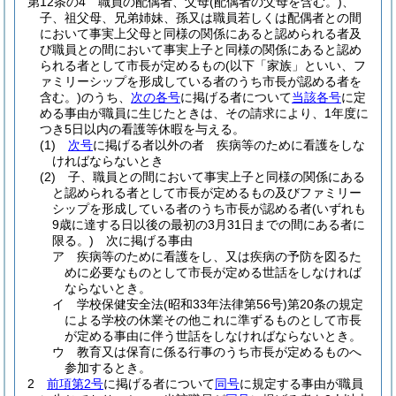
第12条の4
職員の配偶者、父母
(配偶者の父母を含む。)
、
子、祖父母、兄弟姉妹、孫又は職員若しくは配偶者との間
において事実上父母と同様の関係にあると認められる者及
び職員との間において事実上子と同様の関係にあると認め
られる者として市長が定めるもの
(以下「家族」といい、フ
ァミリーシップを形成している者のうち市長が認める者を
含む。)
のうち、
次の各号
に掲げる者について
当該各号
に定
める事由が職員に生じたときは、その請求により、1年度に
つき5日以内の看護等休暇を与える。
(1)
次号
に掲げる者以外の者 疾病等のために看護をしな
ければならないとき
(2)
子、職員との間において事実上子と同様の関係にある
と認められる者として市長が定めるもの及びファミリー
シップを形成している者のうち市長が認める者
(いずれも
9歳に達する日以後の最初の3月31日までの間にある者に
限る。)
次に掲げる事由
ア
疾病等のために看護をし、又は疾病の予防を図るた
めに必要なものとして市長が定める世話をしなければ
ならないとき。
イ
学校保健安全法
(昭和33年法律第56号)
第20条の規定
による学校の休業その他これに準ずるものとして市長
が定める事由に伴う世話をしなければならないとき。
ウ
教育又は保育に係る行事のうち市長が定めるものへ
参加するとき。
2
前項第2号
に掲げる者について
同号
に規定する事由が職員