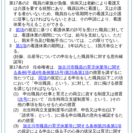
第17条の2
職員の家族が負傷、疾病又は老齢により看護又
は介護を要する状態にあり、職員以外に看護し、又は介護
する者がいないため、職員自らが長期間その看護又は介護
に従事しなければならないときは、その申請により、看護
休業を与えることができる。
2
前項
の規定に基づく看護休業の許可を受けた職員に対して
は、看護休業の期間については、給与を支給しない。
ただ
し、期末手当及び勤勉手当については、この限りでない。
3
第1項
の看護休業の期間は、1年以内とし、1箇月単位とす
る。
(妊娠、出産等についての申出をした職員等に対する意向確
認等)
第17条の3
任命権者は、
加古川市職員の育児休業等に関す
る条例
(平成4年条例第15号)
第25条第1項
の措置を講ずるに
当たつては、
同項
の規定による申出をした職員
(以下この項
において「申出職員」という。)
に対して、次に掲げる措置
を講じなければならない。
(1)
申出職員の仕事と育児との両立に資する制度又は措置
(
次号
において「出生時両立支援制度等」という。)
その
他の事項を知らせるための措置
(2)
出生時両立支援制度等の請求、申告又は申出
(以下
「請求等」という。)
に係る申出職員の意向を確認するた
めの措置
(3)
加古川市職員の育児休業等に関する条例第25条第1項
の規定による申出に係る子の心身の状況又は育児に関す