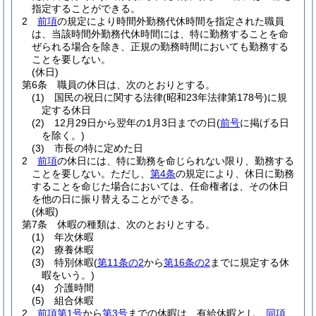
指定することができる。
2
前項
の規定により時間外勤務代休時間を指定された職員
は、当該時間外勤務代休時間には、特に勤務することを命
ぜられる場合を除き、正規の勤務時間においても勤務する
ことを要しない。
(休日)
第6条
職員の休日は、次のとおりとする。
(1)
国民の祝日に関する法律
(昭和23年法律第178号)
に規
定する休日
(2)
12月29日から翌年の1月3日までの日
(
前号
に掲げる日
を除く。)
(3)
市長の特に定めた日
2
前項
の休日には、特に勤務を命じられない限り、勤務する
ことを要しない。
ただし、
第4条
の規定により、休日に勤務
することを命じた場合においては、任命権者は、その休日
を他の日に振り替えることができる。
(休暇)
第7条
休暇の種類は、次のとおりとする。
(1)
年次休暇
(2)
療養休暇
(3)
特別休暇
(
第11条の2
から
第16条の2
までに規定する休
暇をいう。)
(4)
介護時間
(5)
組合休暇
2
前項第1号
から
第3号
までの休暇は、有給休暇とし、
同項