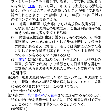
ファミリーシップを形成している者として市長が認めるも
のを含む。
次条
において同じ。)
に対する支援となる活動を
除く。)
を行う場合で、その勤務しないことが相当であると
認められるときは、その請求により、1年度につき5日以内
のボランテイア休暇を与える。
(1)
地震、暴風雨、噴火等により相当規模の災害が発生し
た被災地又はその周辺の地域における生活関連物資の配
布その他の被災者を支援する活動
(2)
障害者支援施設
(生活介護を行うものに限る。)
、特別
養護老人ホームその他の主として身体上若しくは精神上
の障害がある者又は負傷し、若しくは疾病にかかつた者
に対して必要な措置を講ずることを目的とする施設であ
つて市長が定めるものにおける活動
(3)
前2号
に掲げる活動のほか、身体上若しくは精神上の
障害、負傷又は疾病により常態として日常生活を営むの
に支障がある者の介護その他の日常生活を支援する活動
(忌引休暇)
第16条
職員の親族が死亡した場合においては、その請求に
より、規則に定める期間忌引休暇を与える。
ただし、規則
に定める場合においては、この限りでない。
(その他の特別休暇)
第16条の2
第11条の2
から
前条
までに規定するもののほか、
特別の理由がある場合においては、任命権者は規則で定め
るところにより特別休暇を与えることができる。
(介護時間)